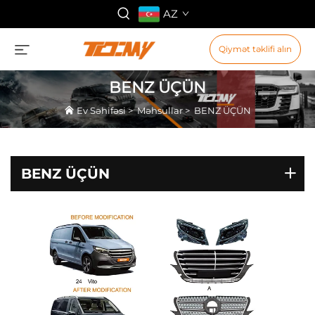
AZ
Qiymət təklifi alın
BENZ ÜÇÜN
Ev Səhifəsi
>
Məhsullar
>
BENZ ÜÇÜN
BENZ ÜÇÜN