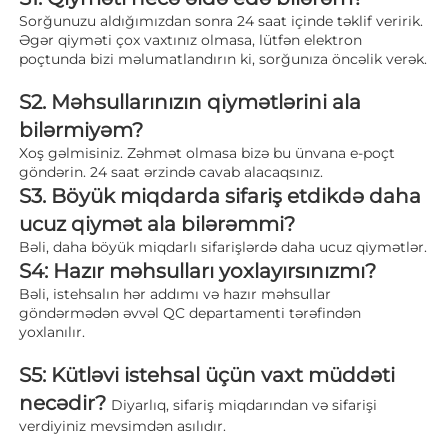
Sorğunuzu aldığımızdan sonra 24 saat içinde təklif veririk. 
Əgər qiyməti çox vaxtınız olmasa, lütfən elektron 
poçtunda bizi məlumatlandırın ki, sorğunıza öncəlik verək. 
S2. Məhsullarınızın qiymətlərini ala 
bilərmiyəm? 
Xoş gəlmisiniz. Zəhmət olmasa bizə bu ünvana e-poçt 
göndərin. 24 saat ərzində cavab alacaqsınız. 
S3. Böyük miqdarda sifariş etdikdə daha 
ucuz qiymət ala bilərəmmi? 
Bəli, daha böyük miqdarlı sifarişlərdə daha ucuz qiymətlər. 
S4: Hazır məhsulları yoxlayırsınızmı? 
Bəli, istehsalın hər addımı və hazır məhsullar 
göndərmədən əvvəl QC departamenti tərəfindən 
yoxlanılır. 
S5: Kütləvi istehsal üçün vaxt müddəti 
necədir? 
Diyarlıq, sifariş miqdarından və sifarişi 
verdiyiniz mevsimdən asılıdır. 