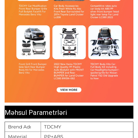
Məhsul Parametrləri
Brend Adı
TDCMY
Material
PP+ABS