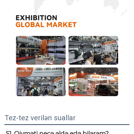
Tez-tez verilən suallar
S1. Qiyməti necə əldə edə bilərəm? 