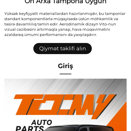
Ön Arxa Tampona Uyğun
Yüksək keyfiyyətli materiallardan hazırlanmışdır, bu tamponlar
standart komponentlərlə müqayisədə üstün möhkəmlik və
təsirə davamlılıq təmin edir. Aerodinamik dizayn Vito-nun
vizual cazibəsini artırmaqla yanaşı, hava müqavimətini
azaldaraq ümumi performansını da yaxşılaşdırır.
Qiymət təklifi alın
Giriş