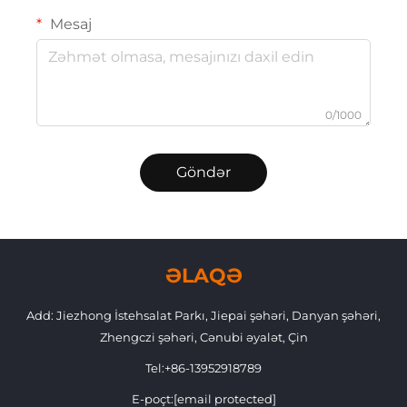
Mesaj
0/1000
Göndər
ƏLAQƏ
Add: Jiezhong İstehsalat Parkı, Jiepai şəhəri, Danyan şəhəri,
Zhengczi şəhəri, Cənubi əyalət, Çin
Tel:
+86-13952918789
E-poçt:
[email protected]