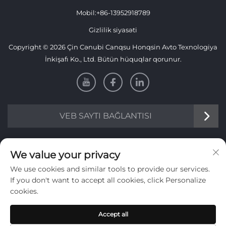
Mobil:
+86-13952918789
Gizlilik siyasəti
Copyright © 2026 Çin Cənubi Canqsu Honqsin Avto Texnologiya
İnkişafı Ko., Ltd. Bütün hüquqlar qorunur.
VEB SAYTI BAĞLANTISI
Məlumat
We value your privacy
We use cookies and similar tools to provide our services.
Həftəlik bülletenimizi almaq üçün qeydiyyat olun
If you don't want to accept all cookies, click Personalize
cookies.
Accept all