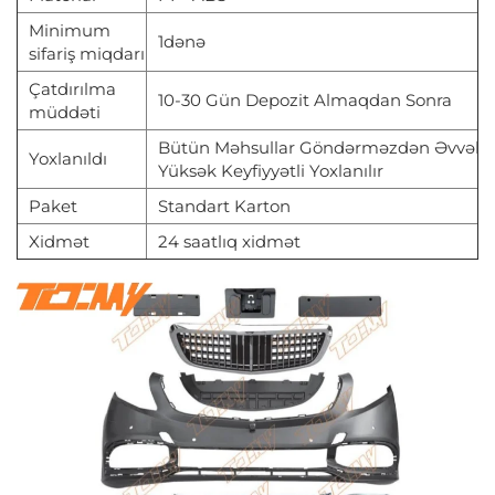
Minimum
1dənə
sifariş miqdarı
Çatdırılma
10-30 Gün Depozit Almaqdan Sonra
müddəti
Bütün Məhsullar Göndərməzdən Əvvəl
Yoxlanıldı
Yüksək Keyfiyyətli Yoxlanılır
Paket
Standart Karton
Xidmət
24 saatlıq xidmət