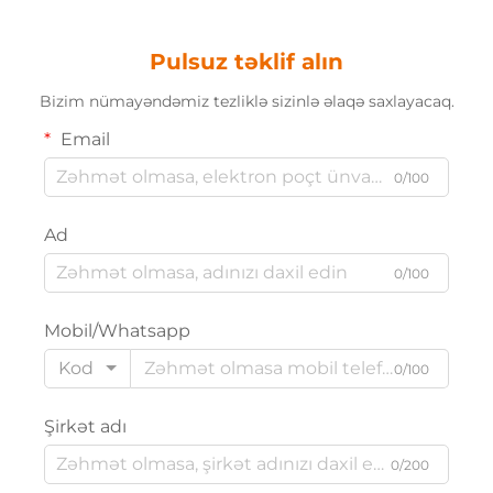
Pulsuz təklif alın
Bizim nümayəndəmiz tezliklə sizinlə əlaqə saxlayacaq.
Email
0/100
Ad
0/100
Mobil/Whatsapp
Kod
0/100
Şirkət adı
0/200