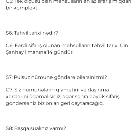
C5: Tək ölçüsü olan məhsulların ən az sifariş miqdarı 
bir komplekt. 
S6: Təhvil tarixi nədir? 
C6: Fərdi sifariş olunan məhsulların təhvil tarixi Çin 
Şanhay limanına 14 gündür. 
S7: Pulsuz nümunə göndərə bilərsinizmi? 
C7: Siz nümunələrin qiymətini və daşınma 
xərclərini ödəməlisiniz, əgər sonra böyük sifariş 
göndərsəniz biz onları geri qaytaracağıq. 
S8: Başqa sualınız varmı? 