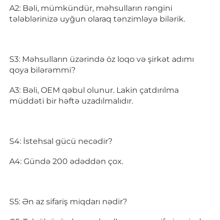
A2: Bəli, mümkündür, məhsulların rəngini 
tələblərinizə uyğun olaraq tənzimləyə bilərik. 
S3: Məhsulların üzərində öz loqo və şirkət adımı 
qoya bilərəmmi? 
A3: Bəli, OEM qəbul olunur. Lakin çatdırılma 
müddəti bir həftə uzadılmalıdır. 
S4: İstehsal gücü necədir? 
A4: Gündə 200 ədəddən çox. 
S5: Ən az sifariş miqdarı nədir? 