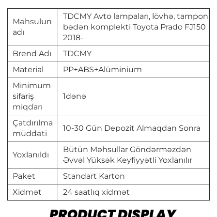
TDCMY Avto lampaları, lövhə, tampon,
Məhsulun
bədən komplekti Toyota Prado FJ150
adı
2018-
Brend Adı
TDCMY
Material
PP+ABS+Alüminium
Minimum
sifariş
1dənə
miqdarı
Çatdırılma
10-30 Gün Depozit Almaqdan Sonra
müddəti
Bütün Məhsullar Göndərməzdən
Yoxlanıldı
Əvvəl Yüksək Keyfiyyətli Yoxlanılır
Paket
Standart Karton
Xidmət
24 saatlıq xidmət