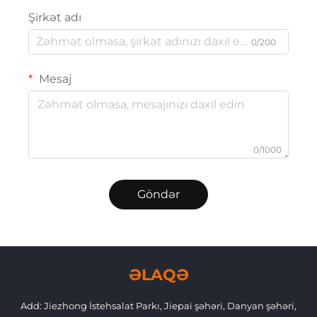
Şirkət adı
0/200
Mesaj
0/1000
Göndər
ƏLAQƏ
Add: Jiezhong İstehsalat Parkı, Jiepai şəhəri, Danyan şəhəri,