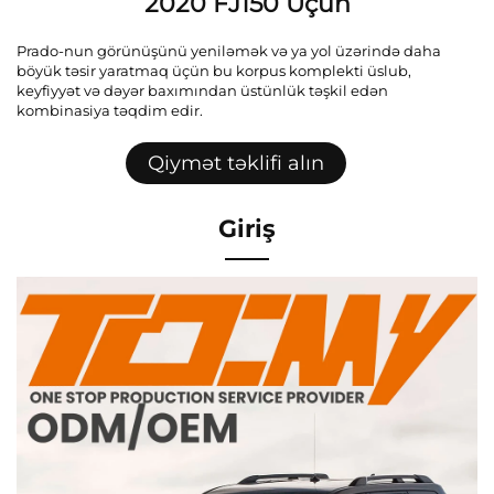
2020 FJ150 Üçün
Prado-nun görünüşünü yeniləmək və ya yol üzərində daha
böyük təsir yaratmaq üçün bu korpus komplekti üslub,
keyfiyyət və dəyər baxımından üstünlük təşkil edən
kombinasiya təqdim edir.
Qiymət təklifi alın
Giriş