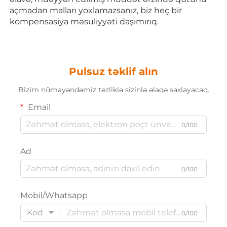
açmadan malları yoxlamazsanız, biz heç bir 
kompensasiya məsuliyyəti daşımırıq. 
Pulsuz təklif alın
Bizim nümayəndəmiz tezliklə sizinlə əlaqə saxlayacaq.
Email
0/100
Ad
0/100
Mobil/Whatsapp
Kod
0/100