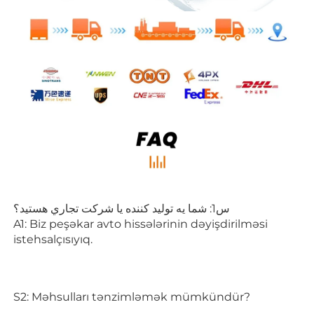
س1: شما يه توليد كننده يا شرکت تجاري هستيد؟ 
A1: Biz peşəkar avto hissələrinin dəyişdirilməsi 
istehsalçısıyıq. 
S2: Məhsulları tənzimləmək mümkündür? 