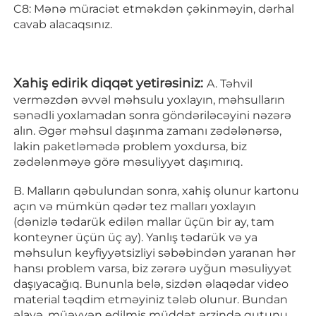
C8: Mənə müraciət etməkdən çəkinməyin, dərhal 
cavab alacaqsınız. 
Xahiş edirik diqqət yetirəsiniz: 
A. Təhvil 
verməzdən əvvəl məhsulu yoxlayın, məhsulların 
sənədli yoxlamadan sonra göndəriləcəyini nəzərə 
alın. Əgər məhsul daşınma zamanı zədələnərsə, 
lakin paketləmədə problem yoxdursa, biz 
zədələnməyə görə məsuliyyət daşımırıq. 
B. Malların qəbulundan sonra, xahiş olunur kartonu 
açın və mümkün qədər tez malları yoxlayın 
(dənizlə tədarük edilən mallar üçün bir ay, tam 
konteyner üçün üç ay). Yanlış tədarük və ya 
məhsulun keyfiyyətsizliyi səbəbindən yaranan hər 
hansı problem varsa, biz zərərə uyğun məsuliyyət 
daşıyacağıq. Bununla belə, sizdən əlaqədar video 
material təqdim etməyiniz tələb olunur. Bundan 
əlavə, müəyyən edilmiş müddət ərzində qutunu 