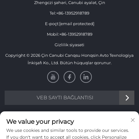
Zhengczi şəhəri, Cənubi əyalət, Çin
Tel:
+86-13952918789
E-poçt:
[email protected]
Mobil:
+86-13952918789
Gizlilik siyasəti
Copyright © 2026 Çin Cənubi Canqsu Honqsin Avto Texnologiya
İnkişafı Ko., Ltd. Bütün hüquqlar qorunur.
VEB SAYTI BAĞLANTISI
Məlumat
We value your privacy
We use cookies and similar tools to provide our services.
Həftəlik bülletenimizi almaq üçün qeydiyyat olun
If you don't want to accept all cookies, click Personalize