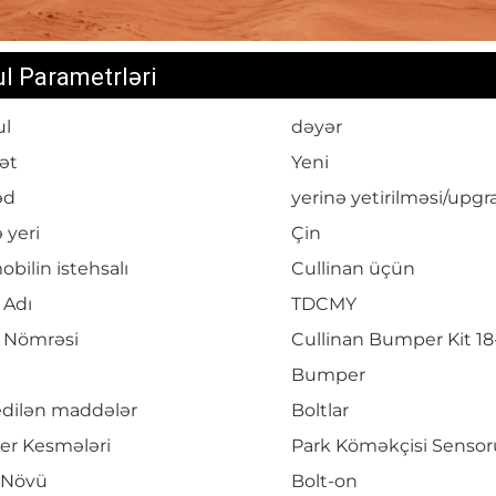
l Parametrləri
l
dəyər
ət
Yeni
əd
yerinə yetirilməsi/upg
 yeri
Çin
bilin istehsalı
Cullinan üçün
 Adı
TDCMY
 Nömrəsi
Cullinan Bumper Kit 1
Bumper
edilən maddələr
Boltlar
r Kesmələri
Park Köməkçisi Sensor
 Növü
Bolt-on