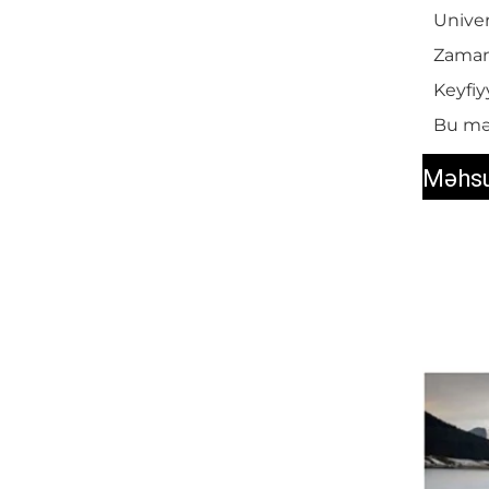
Univer
Zaman
Keyfiy
Bu mə
Məhsu