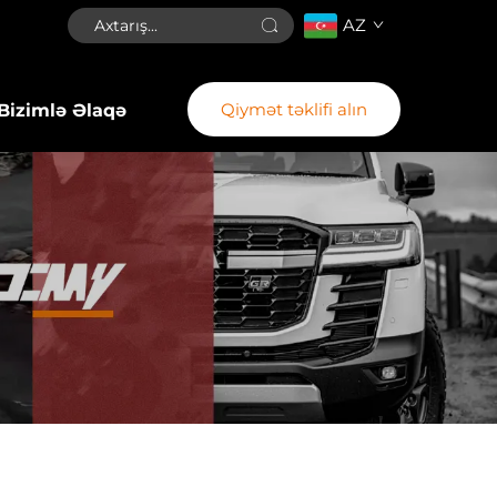
AZ
Qiymət təklifi alın
Bizimlə Əlaqə