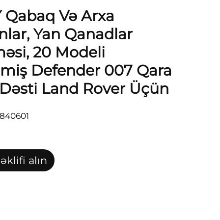
Qabaq Və Arxa
lar, Yan Qanadlar
əsi, 20 Modeli
nmiş Defender 007 Qara
Dəsti Land Rover Üçün
7840601
klifi alın