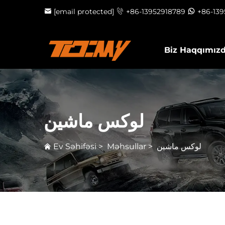
[email protected]
+86-13952918789
+86-13
Biz Haqqımız
لوکس ماشین
Ev Səhifəsi
>
Məhsullar
>
لوکس ماشین