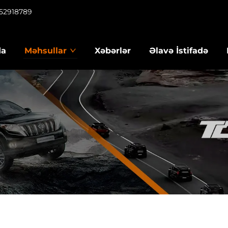
952918789
da
Məhsullar
Xəbərlər
Əlavə İstifadə