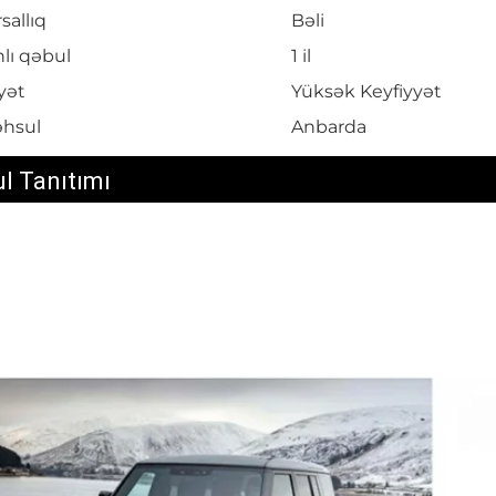
sallıq
Bəli
lı qəbul
1 il
yət
Yüksək Keyfiyyət
hsul
Anbarda
l Tanıtımı