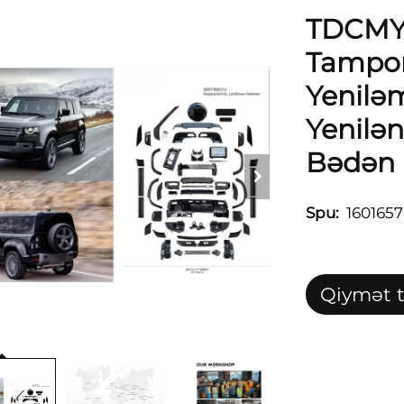
TDCMY 
Tampon
Yeniləm
Yenilə
Bədən 
Spu:
160165
Qiymət tə