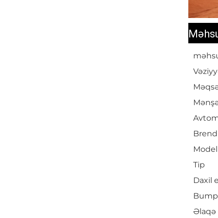
Məhsu
məhsu
Vəziyy
Məqs
Mənşə
Avtomo
Brend
Model
Tip
Daxil 
Bumpe
Əlaqə