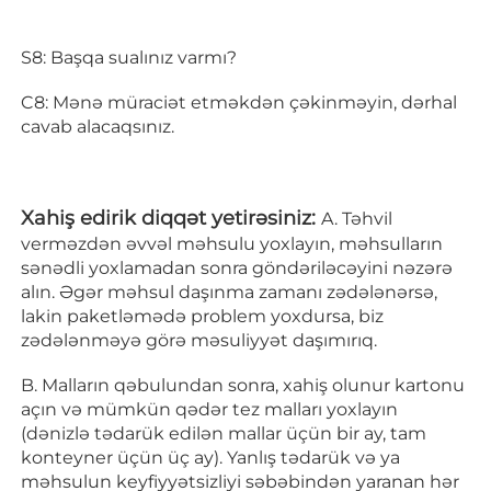
S8: Başqa sualınız varmı? 
C8: Mənə müraciət etməkdən çəkinməyin, dərhal 
cavab alacaqsınız. 
Xahiş edirik diqqət yetirəsiniz: 
A. Təhvil 
verməzdən əvvəl məhsulu yoxlayın, məhsulların 
sənədli yoxlamadan sonra göndəriləcəyini nəzərə 
alın. Əgər məhsul daşınma zamanı zədələnərsə, 
lakin paketləmədə problem yoxdursa, biz 
zədələnməyə görə məsuliyyət daşımırıq. 
B. Malların qəbulundan sonra, xahiş olunur kartonu 
açın və mümkün qədər tez malları yoxlayın 
(dənizlə tədarük edilən mallar üçün bir ay, tam 
konteyner üçün üç ay). Yanlış tədarük və ya 
məhsulun keyfiyyətsizliyi səbəbindən yaranan hər 