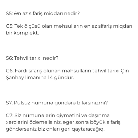
S5: Ən az sifariş miqdarı nədir? 
C5: Tək ölçüsü olan məhsulların ən az sifariş miqdarı 
bir komplekt. 
S6: Təhvil tarixi nədir? 
C6: Fərdi sifariş olunan məhsulların təhvil tarixi Çin 
Şanhay limanına 14 gündür. 
S7: Pulsuz nümunə göndərə bilərsinizmi? 
C7: Siz nümunələrin qiymətini və daşınma 
xərclərini ödəməlisiniz, əgər sonra böyük sifariş 
göndərsəniz biz onları geri qaytaracağıq. 