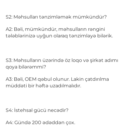
S2: Məhsulları tənzimləmək mümkündür? 
A2: Bəli, mümkündür, məhsulların rəngini 
tələblərinizə uyğun olaraq tənzimləyə bilərik. 
S3: Məhsulların üzərində öz loqo və şirkət adımı 
qoya bilərəmmi? 
A3: Bəli, OEM qəbul olunur. Lakin çatdırılma 
müddəti bir həftə uzadılmalıdır. 
S4: İstehsal gücü necədir? 
A4: Gündə 200 ədəddən çox. 