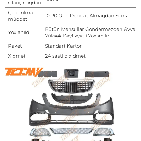
sifariş miqdarı
Çatdırılma
10-30 Gün Depozit Almaqdan Sonra
müddəti
Bütün Məhsullar Göndərməzdən Əvvəl
Yoxlanıldı
Yüksək Keyfiyyətli Yoxlanılır
Paket
Standart Karton
Xidmət
24 saatlıq xidmət