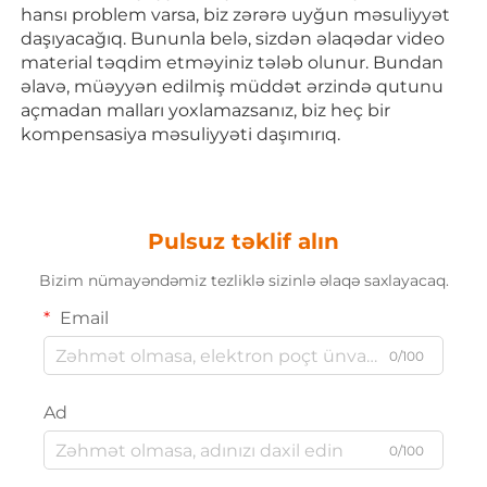
hansı problem varsa, biz zərərə uyğun məsuliyyət 
daşıyacağıq. Bununla belə, sizdən əlaqədar video 
material təqdim etməyiniz tələb olunur. Bundan 
əlavə, müəyyən edilmiş müddət ərzində qutunu 
açmadan malları yoxlamazsanız, biz heç bir 
kompensasiya məsuliyyəti daşımırıq. 
Pulsuz təklif alın
Bizim nümayəndəmiz tezliklə sizinlə əlaqə saxlayacaq.
Email
0/100
Ad
0/100