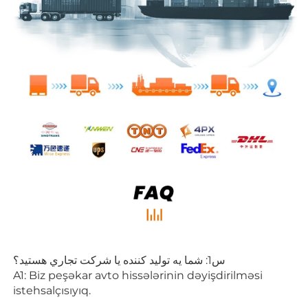
س1: شما يه توليد كننده يا شرکت تجاري هستيد؟ 
A1: Biz peşəkar avto hissələrinin dəyişdirilməsi 
istehsalçısıyıq. 