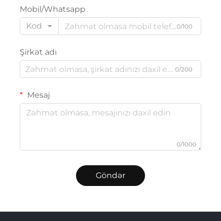
Mobil/Whatsapp
Kod
0/100
Şirkət adı
0/200
Mesaj
0/1000
Göndər