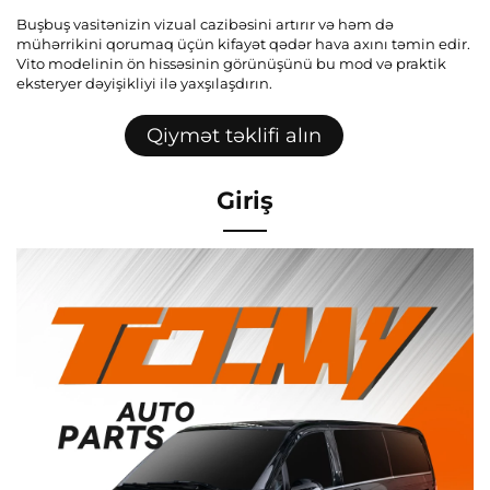
Buşbuş vasitənizin vizual cazibəsini artırır və həm də
mühərrikini qorumaq üçün kifayət qədər hava axını təmin edir.
Vito modelinin ön hissəsinin görünüşünü bu mod və praktik
eksteryer dəyişikliyi ilə yaxşılaşdırın.
Qiymət təklifi alın
Giriş