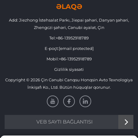
ƏLAQƏ
Add: Jiezhong İstehsalat Parkı, Jiepai şəhəri, Danyan şəhəri,
Zhengczi şəhəri, Cənubi əyalət, Çin
Tel:
+86-13952918789
E-poçt:
[email protected]
Mobil:
+86-13952918789
Gizlilik siyasəti
Copyright © 2026 Çin Cənubi Canqsu Honqsin Avto Texnologiya
İnkişafı Ko., Ltd. Bütün hüquqlar qorunur.
VEB SAYTI BAĞLANTISI