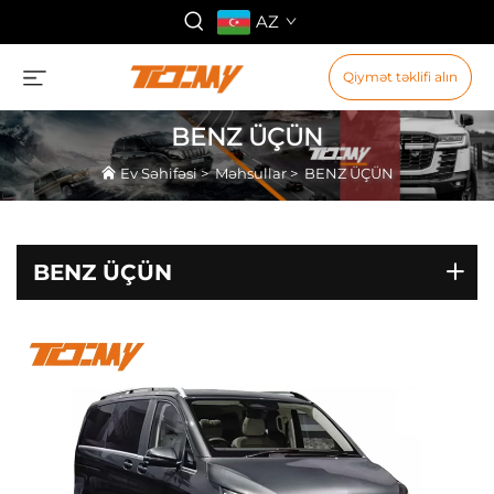
AZ
Qiymət təklifi alın
BENZ ÜÇÜN
Ev Səhifəsi
>
Məhsullar
>
BENZ ÜÇÜN
BENZ ÜÇÜN