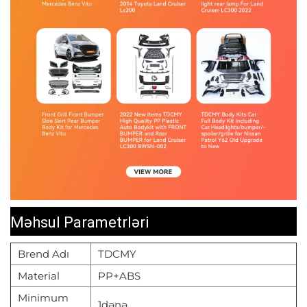
Məhsul Parametrləri
Brend Adı
TDCMY
Material
PP+ABS
Minimum
1dənə